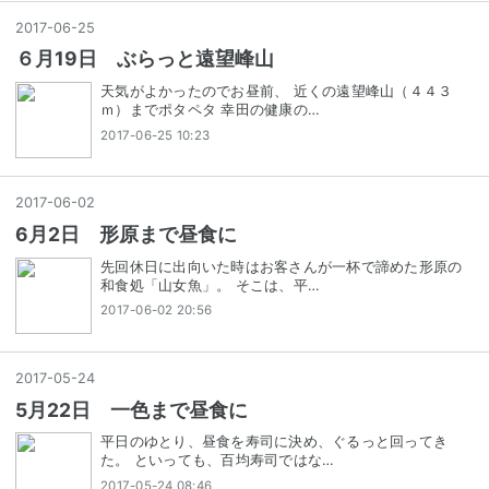
2017
-
06
-
25
６月19日 ぶらっと遠望峰山
天気がよかったのでお昼前、 近くの遠望峰山（４４３
ｍ）までポタペタ 幸田の健康の…
2017-06-25 10:23
2017
-
06
-
02
6月2日 形原まで昼食に
先回休日に出向いた時はお客さんが一杯で諦めた形原の
和食処「山女魚」。 そこは、平…
2017-06-02 20:56
2017
-
05
-
24
5月22日 一色まで昼食に
平日のゆとり、昼食を寿司に決め、ぐるっと回ってき
た。 といっても、百均寿司ではな…
2017-05-24 08:46