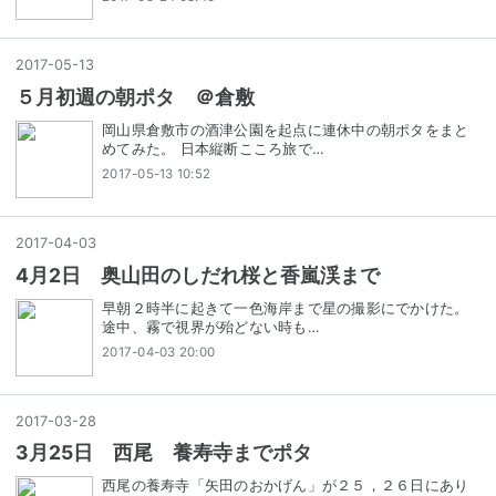
2017
-
05
-
13
５月初週の朝ポタ ＠倉敷
岡山県倉敷市の酒津公園を起点に連休中の朝ポタをまと
めてみた。 日本縦断こころ旅で…
2017-05-13 10:52
2017
-
04
-
03
4月2日 奥山田のしだれ桜と香嵐渓まで
早朝２時半に起きて一色海岸まで星の撮影にでかけた。
途中、霧で視界が殆どない時も…
2017-04-03 20:00
2017
-
03
-
28
3月25日 西尾 養寿寺までポタ
西尾の養寿寺「矢田のおかげん」が２５，２６日にあり