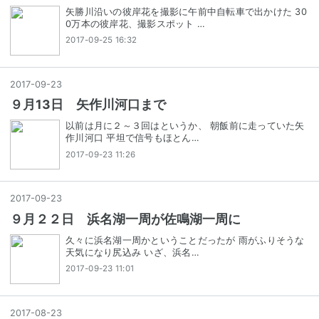
矢勝川沿いの彼岸花を撮影に午前中自転車で出かけた 30
0万本の彼岸花、撮影スポット …
2017-09-25 16:32
2017
-
09
-
23
９月13日 矢作川河口まで
以前は月に２～３回はというか、 朝飯前に走っていた矢
作川河口 平坦で信号もほとん…
2017-09-23 11:26
2017
-
09
-
23
９月２２日 浜名湖一周が佐鳴湖一周に
久々に浜名湖一周かということだったが 雨がふりそうな
天気になり尻込み いざ、浜名…
2017-09-23 11:01
2017
-
08
-
23