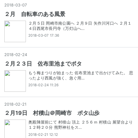
2018
-
03
-
07
２月 自転車のある風景
２月５日 岡崎市南公園へ ２月９日 矢作川河口へ ２月１
４日西尾市長円寺（万灯山へ…
2018-03-07 17:36
2018
-
02
-
24
２月２３日 佐布里池までポタ
もう梅まつりが始まった 佐布里池まで出かけてみた。 思
ったより西風が強く、急ぐ用…
2018-02-24 11:26
2018
-
02
-
21
２月19日 村積山＠岡崎市 ポタ山歩
奥殿陣屋前にて 村積山 頂上 ２５６ｍ 村積山 展望台より
１２時２０分 熊野神社をス…
2018-02-21 12:12