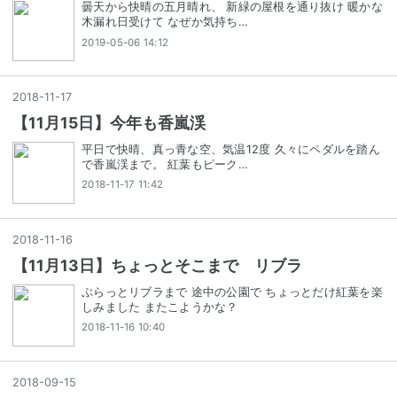
曇天から快晴の五月晴れ、 新緑の屋根を通り抜け 暖かな
木漏れ日受けて なぜか気持ち…
2019-05-06 14:12
2018
-
11
-
17
【11月15日】今年も香嵐渓
平日で快晴、真っ青な空、気温12度 久々にペダルを踏ん
で香嵐渓まで。 紅葉もピーク…
2018-11-17 11:42
2018
-
11
-
16
【11月13日】ちょっとそこまで リブラ
ぶらっとリブラまで 途中の公園で ちょっとだけ紅葉を楽
しみました またこようかな？
2018-11-16 10:40
2018
-
09
-
15