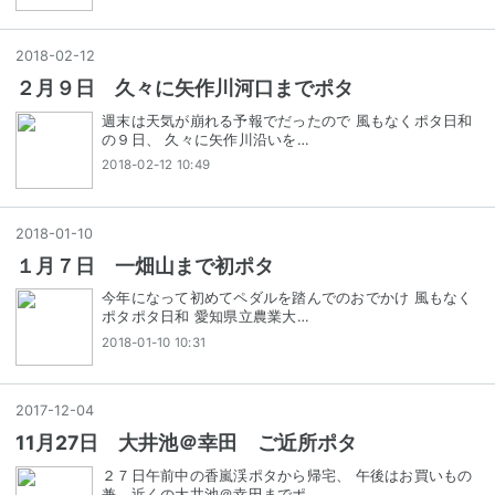
2018
-
02
-
12
２月９日 久々に矢作川河口までポタ
週末は天気が崩れる予報でだったので 風もなくポタ日和
の９日、 久々に矢作川沿いを…
2018-02-12 10:49
2018
-
01
-
10
１月７日 一畑山まで初ポタ
今年になって初めてペダルを踏んでのおでかけ 風もなく
ポタポタ日和 愛知県立農業大…
2018-01-10 10:31
2017
-
12
-
04
11月27日 大井池＠幸田 ご近所ポタ
２７日午前中の香嵐渓ポタから帰宅、 午後はお買いもの
兼、近くの大井池＠幸田までポ…